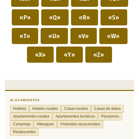
«P»
«Q»
«R»
«S»
«T»
«U»
«V»
«W»
«X»
«Y»
«Z»