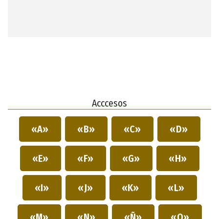
Acccesos
«A»
«B»
«C»
«D»
«E»
«F»
«G»
«H»
«I»
«J»
«K»
«L»
«M»
«N»
«Ñ»
«O»