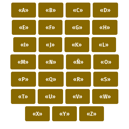
«A»
«B»
«C»
«D»
«E»
«F»
«G»
«H»
«I»
«J»
«K»
«L»
«M»
«N»
«Ñ»
«O»
«P»
«Q»
«R»
«S»
«T»
«U»
«V»
«W»
«X»
«Y»
«Z»