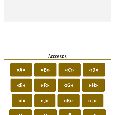
Acccesos
«A»
«B»
«C»
«D»
«E»
«F»
«G»
«H»
«I»
«J»
«K»
«L»