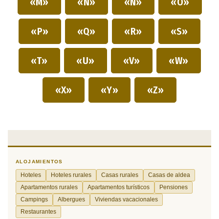
«M»
«N»
«Ñ»
«O»
«P»
«Q»
«R»
«S»
«T»
«U»
«V»
«W»
«X»
«Y»
«Z»