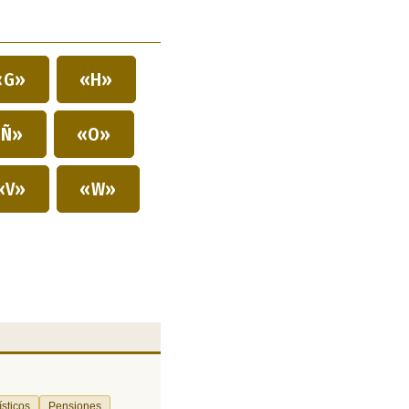
«G»
«H»
Ñ»
«O»
«V»
«W»