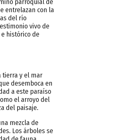
mino parroquial de
se entrelazan con la
as del río
estimonio vivo de
 e histórico de
 tierra y el mar
, que desemboca en
idad a este paraíso
como el arroyo del
a del paisaje.
 una mezcla de
es. Los árboles se
edad de fauna