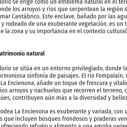
lorio se erige como un emblema natural en el tér
donde los arroyos y ríos que serpentean la región 
 mar Cantábrico. Este enclave, bañado por las agu
a y rodeado de una exuberante vegetación, es un t
de la zona y su importancia en el contexto cultural
Patrimonio natural
orio se sitúa en un entorno privilegiado, donde la
rmoniosa sinfonía de paisajes. El río Fompalaín
de La Encienona, añade un toque de frescura y vital
os arroyos y riachuelos que recorren el terreno, 
 Gües, contribuyen aún más a la diversidad y bellez
rodea La Encienona es exuberante y variada, con
s que incluyen bosques frondosos y praderas verd
 ofreciendo refugio y alimento a una amplia vari