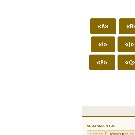
«A»
«B
«I»
«J
«P»
«Q