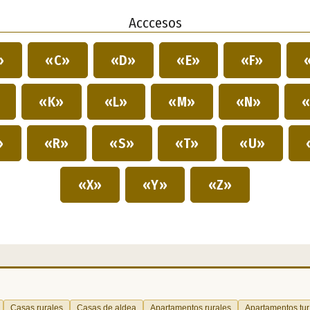
Acccesos
»
«C»
«D»
«E»
«F»
»
«K»
«L»
«M»
«N»
«
»
«R»
«S»
«T»
«U»
«X»
«Y»
«Z»