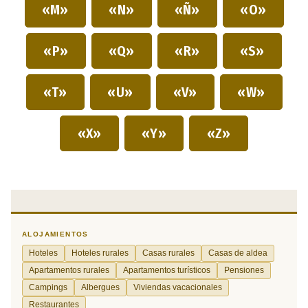
«M»
«N»
«Ñ»
«O»
«P»
«Q»
«R»
«S»
«T»
«U»
«V»
«W»
«X»
«Y»
«Z»