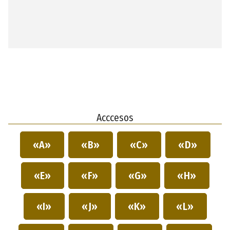
Acccesos
«A»
«B»
«C»
«D»
«E»
«F»
«G»
«H»
«I»
«J»
«K»
«L»