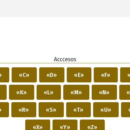
Acccesos
»
«C»
«D»
«E»
«F»
»
«K»
«L»
«M»
«N»
«
»
«R»
«S»
«T»
«U»
«X»
«Y»
«Z»