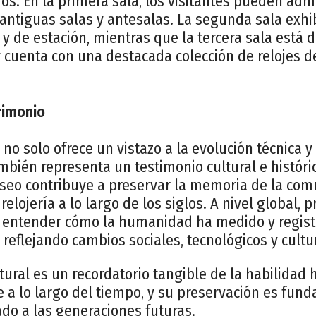
s. En la primera sala, los visitantes pueden admi
 antiguas salas y antesalas. La segunda sala exh
s y de estación, mientras que la tercera sala está 
 cuenta con una destacada colección de relojes de
rimonio
o solo ofrece un vistazo a la evolución técnica y e
ambién representa un testimonio cultural e históric
useo contribuye a preservar la memoria de la com
 relojería a lo largo de los siglos. A nivel global,
 entender cómo la humanidad ha medido y registr
, reflejando cambios sociales, tecnológicos y cultu
tural es un recordatorio tangible de la habilida
 a lo largo del tiempo, y su preservación es fun
ado a las generaciones futuras.