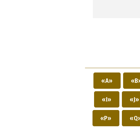
«A»
«B
«I»
«J
«P»
«Q