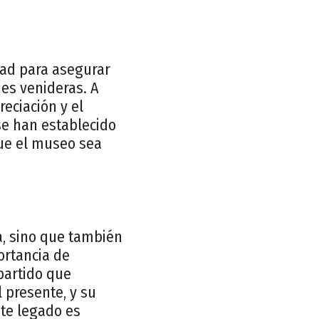
dad para asegurar
es venideras. A
eciación y el
 se han establecido
que el museo sea
ía, sino que también
ortancia de
partido que
 presente, y su
ste legado es