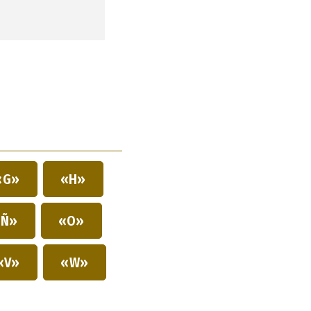
«G»
«H»
Ñ»
«O»
«V»
«W»