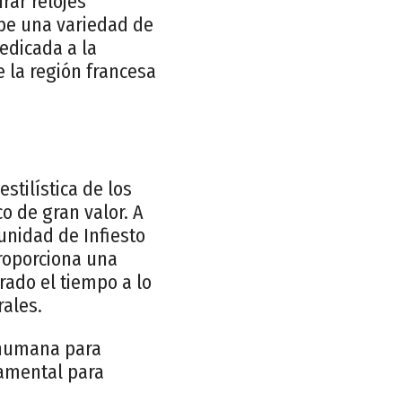
rar relojes
ibe una variedad de
dedicada a la
 la región francesa
stilística de los
o de gran valor. A
unidad de Infiesto
 proporciona una
ado el tiempo a lo
rales.
d humana para
damental para