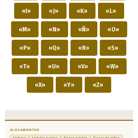
«I»
«J»
«K»
«L»
«M»
«N»
«Ñ»
«O»
«P»
«Q»
«R»
«S»
«T»
«U»
«V»
«W»
«X»
«Y»
«Z»