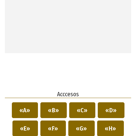
Acccesos
«A»
«B»
«C»
«D»
«E»
«F»
«G»
«H»