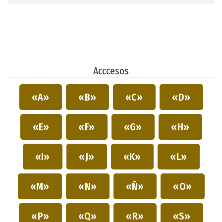
Acccesos
«A»
«B»
«C»
«D»
«E»
«F»
«G»
«H»
«I»
«J»
«K»
«L»
«M»
«N»
«Ñ»
«O»
«P»
«Q»
«R»
«S»