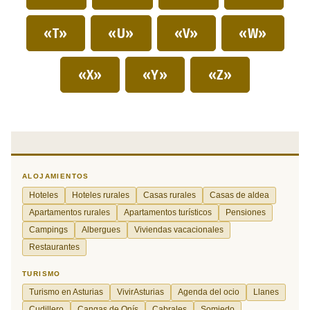
«T»
«U»
«V»
«W»
«X»
«Y»
«Z»