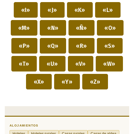
«I»
«J»
«K»
«L»
«M»
«N»
«Ñ»
«O»
«P»
«Q»
«R»
«S»
«T»
«U»
«V»
«W»
«X»
«Y»
«Z»