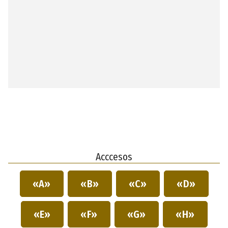
Acccesos
«A»
«B»
«C»
«D»
«E»
«F»
«G»
«H»