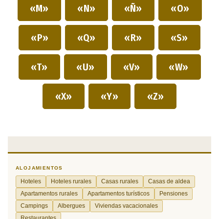
«M»
«N»
«Ñ»
«O»
«P»
«Q»
«R»
«S»
«T»
«U»
«V»
«W»
«X»
«Y»
«Z»