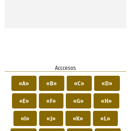
Acccesos
«A»
«B»
«C»
«D»
«E»
«F»
«G»
«H»
«I»
«J»
«K»
«L»