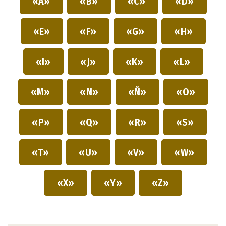
«A»
«B»
«C»
«D»
«E»
«F»
«G»
«H»
«I»
«J»
«K»
«L»
«M»
«N»
«Ñ»
«O»
«P»
«Q»
«R»
«S»
«T»
«U»
«V»
«W»
«X»
«Y»
«Z»