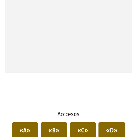
Acccesos
«A»
«B»
«C»
«D»