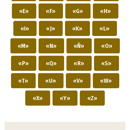
«E»
«F»
«G»
«H»
«I»
«J»
«K»
«L»
«M»
«N»
«Ñ»
«O»
«P»
«Q»
«R»
«S»
«T»
«U»
«V»
«W»
«X»
«Y»
«Z»