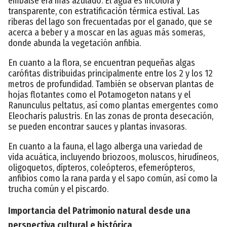
embalse era más azulado. El agua es incolora y
transparente, con estratificación térmica estival. Las
riberas del lago son frecuentadas por el ganado, que se
acerca a beber y a moscar en las aguas más someras,
donde abunda la vegetación anfibia.
En cuanto a la flora, se encuentran pequeñas algas
carófitas distribuidas principalmente entre los 2 y los 12
metros de profundidad. También se observan plantas de
hojas flotantes como el Potamogeton natans y el
Ranunculus peltatus, así como plantas emergentes como
Eleocharis palustris. En las zonas de pronta desecación,
se pueden encontrar sauces y plantas invasoras.
En cuanto a la fauna, el lago alberga una variedad de
vida acuática, incluyendo briozoos, moluscos, hirudíneos,
oligoquetos, dípteros, coleópteros, efemerópteros,
anfibios como la rana parda y el sapo común, así como la
trucha común y el piscardo.
Importancia del Patrimonio natural desde una
perspectiva cultural e histórica