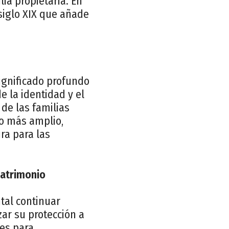
lia propietaria. En
siglo XIX que añade
significado profundo
e la identidad y el
de las familias
co más amplio,
ra para las
patrimonio
tal continuar
ar su protección a
les para