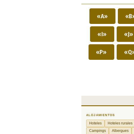
«A»
«B
«I»
«J
«P»
«Q