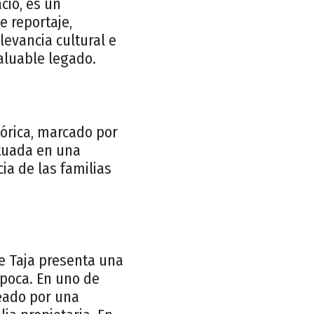
cio, es un
e reportaje,
levancia cultural e
valuable legado.
tórica, marcado por
ituada en una
cia de las familias
e Taja presenta una
época. En uno de
deado por una