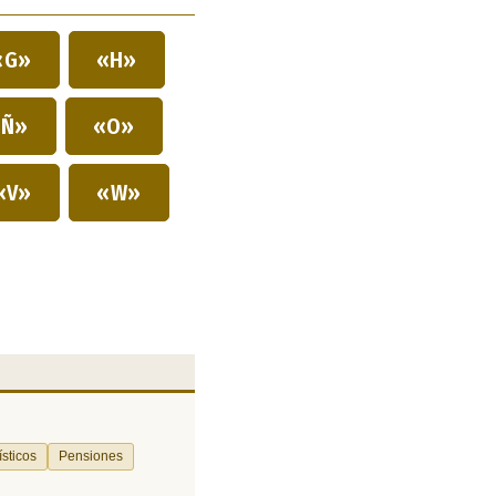
«G»
«H»
Ñ»
«O»
«V»
«W»