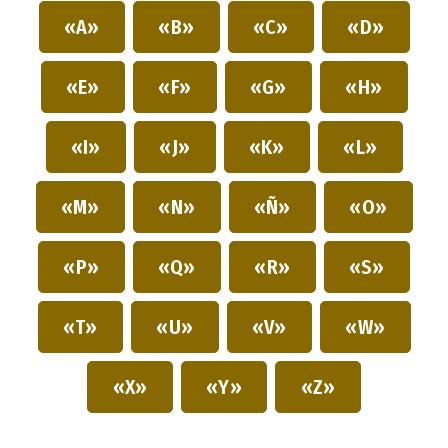
«A»
«B»
«C»
«D»
«E»
«F»
«G»
«H»
«I»
«J»
«K»
«L»
«M»
«N»
«Ñ»
«O»
«P»
«Q»
«R»
«S»
«T»
«U»
«V»
«W»
«X»
«Y»
«Z»