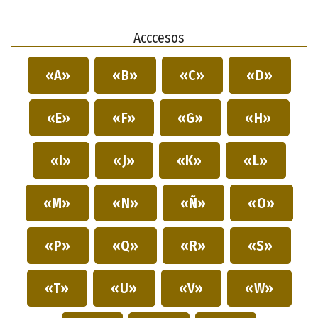
Acccesos
«A»
«B»
«C»
«D»
«E»
«F»
«G»
«H»
«I»
«J»
«K»
«L»
«M»
«N»
«Ñ»
«O»
«P»
«Q»
«R»
«S»
«T»
«U»
«V»
«W»