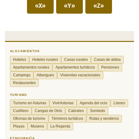
«X»
«Y»
«Z»