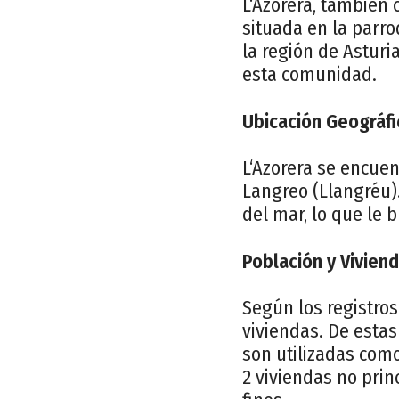
L‘Azorera, también 
situada en la parr
la región de Asturi
esta comunidad.
Ubicación Geográfi
L‘Azorera se encuen
Langreo (Llangréu).
del mar, lo que le 
Población y Vivien
Según los registros
viviendas. De estas
son utilizadas com
2 viviendas no prin