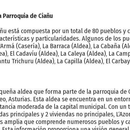
a Parroquia de Ciañu
añu está compuesta por un total de 80 pueblos y 
acterísticas y particularidades. Algunos de los p
L'Armá (Casería), La Barraca (Aldea), La Cabaña (A
dea), El Cadavíu (Aldea), La Caleya (Aldea), La Cam
ntu Trichuru (Aldea), La Capilla (Aldea), El Carbaya
equeña aldea que forma parte de la parroquia de 
eo, Asturias. Esta aldea se encuentra en un ento
stancia moderada de la capital municipal. Con un t
das principales y 2 viviendas no principales, L‘Azo
 amplia que comprende numerosos pueblos y cas
 Esta información proporciona una visión general 