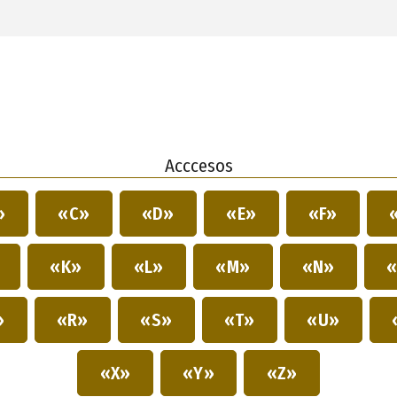
Acccesos
»
«C»
«D»
«E»
«F»
»
«K»
«L»
«M»
«N»
«
»
«R»
«S»
«T»
«U»
«X»
«Y»
«Z»