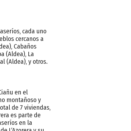
caseríos, cada uno
ueblos cercanos a
ldea), Cabaños
pa (Aldea), La
l (Aldea), y otros.
Ciañu en el
rno montañoso y
otal de 7 viviendas,
rera es parte de
eríos en la
de L‘Azorera y su