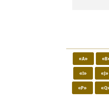
«A»
«B
«I»
«J
«P»
«Q