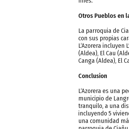
fines.
Otros Pueblos en l
La parroquia de Ci
con sus propias car
L‘Azorera incluyen 
(Aldea), El Cau (Al
Canga (Aldea), El Ca
Conclusion
L‘Azorera es una p
municipio de Langr
tranquilo, a una di
incluyendo 5 vivien
una comunidad más
parroquia de Ciañu.