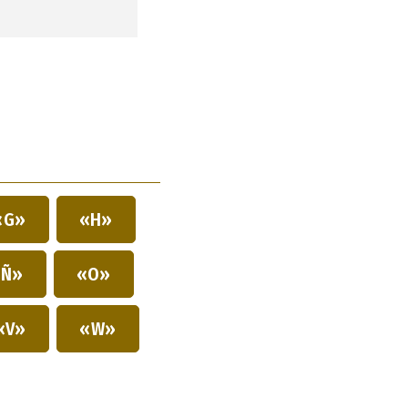
«G»
«H»
Ñ»
«O»
«V»
«W»