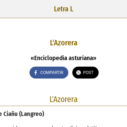
Letra L
L‘Azorera
«Enciclopedia asturiana»
COMPARTIR
POST
L‘Azorera
e Ciañu (Langreo)