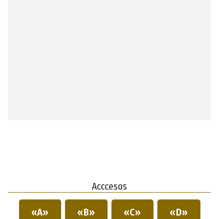
Acccesos
«A»
«B»
«C»
«D»