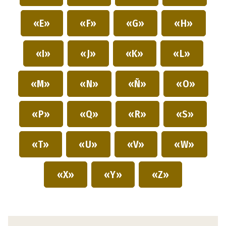
«E»
«F»
«G»
«H»
«I»
«J»
«K»
«L»
«M»
«N»
«Ñ»
«O»
«P»
«Q»
«R»
«S»
«T»
«U»
«V»
«W»
«X»
«Y»
«Z»