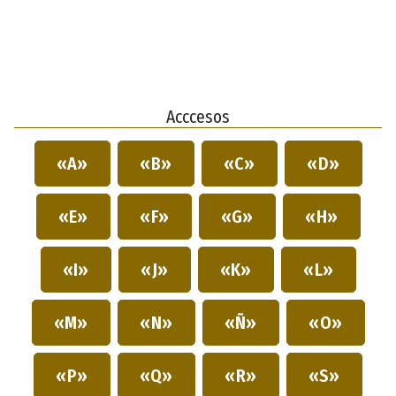
Acccesos
«A»
«B»
«C»
«D»
«E»
«F»
«G»
«H»
«I»
«J»
«K»
«L»
«M»
«N»
«Ñ»
«O»
«P»
«Q»
«R»
«S»