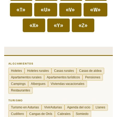
«T»
«U»
«V»
«W»
«X»
«Y»
«Z»