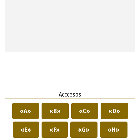
Acccesos
«A»
«B»
«C»
«D»
«E»
«F»
«G»
«H»