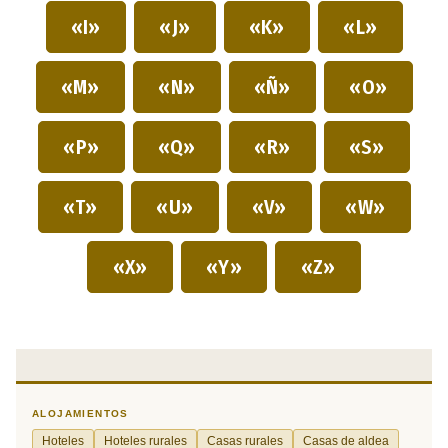
«I»
«J»
«K»
«L»
«M»
«N»
«Ñ»
«O»
«P»
«Q»
«R»
«S»
«T»
«U»
«V»
«W»
«X»
«Y»
«Z»