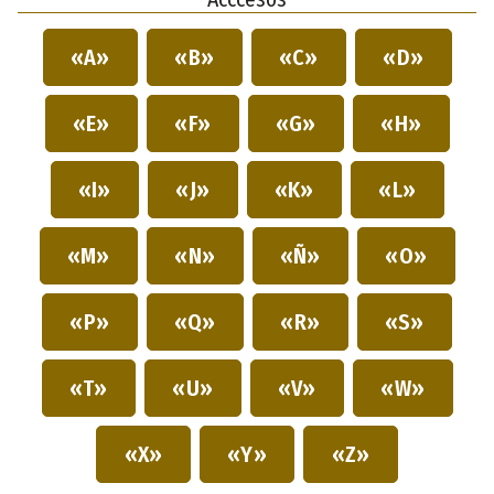
«A»
«B»
«C»
«D»
«E»
«F»
«G»
«H»
«I»
«J»
«K»
«L»
«M»
«N»
«Ñ»
«O»
«P»
«Q»
«R»
«S»
«T»
«U»
«V»
«W»
«X»
«Y»
«Z»