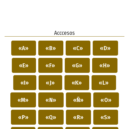
Acccesos
«A»
«B»
«C»
«D»
«E»
«F»
«G»
«H»
«I»
«J»
«K»
«L»
«M»
«N»
«Ñ»
«O»
«P»
«Q»
«R»
«S»