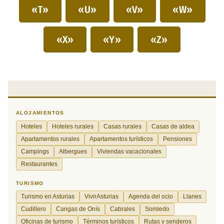
«T»
«U»
«V»
«W»
«X»
«Y»
«Z»