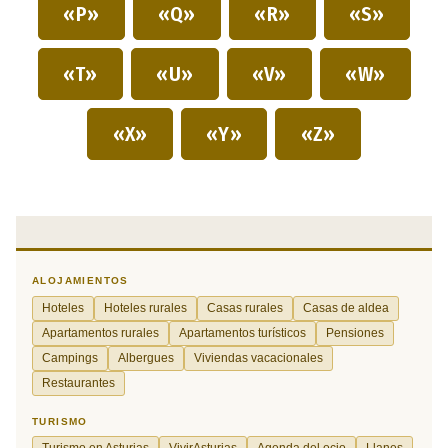
«P»
«Q»
«R»
«S»
«T»
«U»
«V»
«W»
«X»
«Y»
«Z»