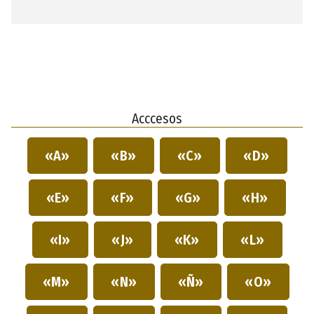
Acccesos
«A»
«B»
«C»
«D»
«E»
«F»
«G»
«H»
«I»
«J»
«K»
«L»
«M»
«N»
«Ñ»
«O»