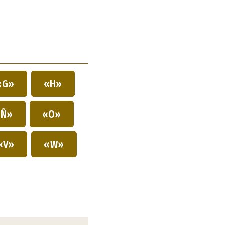
«G»
«H»
Ñ»
«O»
«V»
«W»