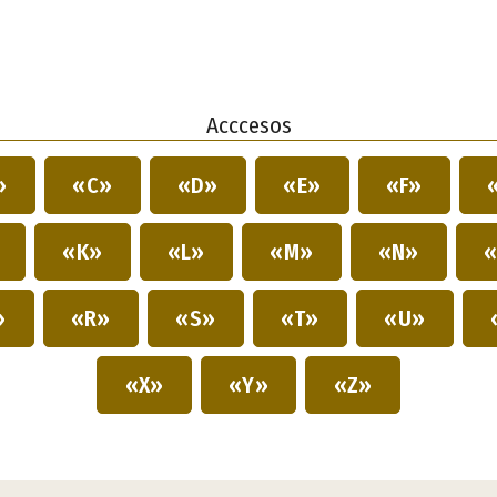
Acccesos
»
«C»
«D»
«E»
«F»
»
«K»
«L»
«M»
«N»
«
»
«R»
«S»
«T»
«U»
«X»
«Y»
«Z»