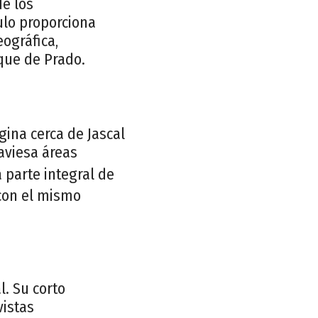
de los
ulo proporciona
eográfica,
oque de Prado.
igina cerca de Jascal
raviesa áreas
 parte integral de
 con el mismo
l. Su corto
vistas