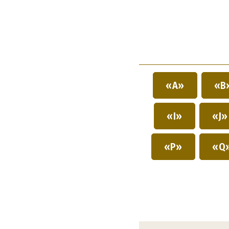
«A»
«B
«I»
«J
«P»
«Q