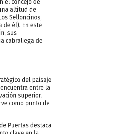
n el concejo de
una altitud de
os Selloncinos,
 de él). En este
ín, sus
ia cabraliega de
atégico del paisaje
 encuentra entre la
vación superior.
sirve como punto de
a de Puertas destaca
nto clave en la