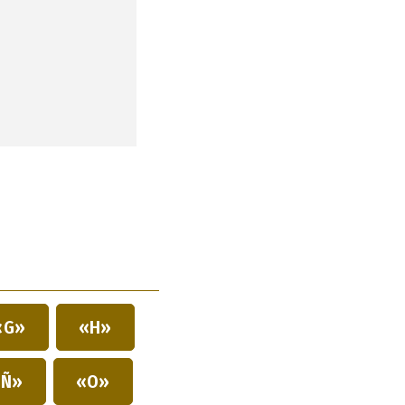
«G»
«H»
Ñ»
«O»