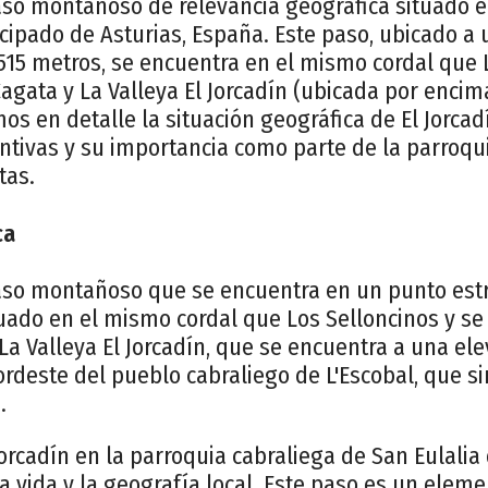
aso montañoso de relevancia geográfica situado e
ncipado de Asturias, España. Este paso, ubicado a 
5 metros, se encuentra en el mismo cordal que L
Cagata y La Valleya El Jorcadín (ubicada por encima
mos en detalle la situación geográfica de El Jorcad
tintivas y su importancia como parte de la parroqu
tas.
ca
paso montañoso que se encuentra en un punto estr
tuado en el mismo cordal que Los Selloncinos y se
La Valleya El Jorcadín, que se encuentra a una ele
ordeste del pueblo cabraliego de L'Escobal, que 
.
Jorcadín en la parroquia cabraliega de San Eulali
a vida y la geografía local. Este paso es un eleme