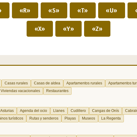
»
«R»
«S»
«T»
«U»
«X»
«Y»
«Z»