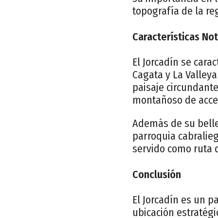
topografía de la re
Características No
El Jorcadín se carac
Cagata y La Valleya
paisaje circundant
montañoso de acces
Además de su bellez
parroquia cabralieg
servido como ruta 
Conclusión
El Jorcadín es un p
ubicación estratégi