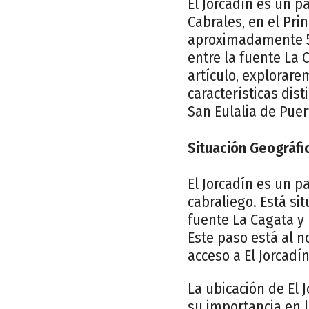
El Jorcadín es un p
Cabrales, en el Pri
aproximadamente 51
entre la fuente La 
artículo, explorare
características dis
San Eulalia de Puer
Situación Geográfi
El Jorcadín es un 
cabraliego. Está si
fuente La Cagata y 
Este paso está al n
acceso a El Jorcadín
La ubicación de El 
su importancia en l