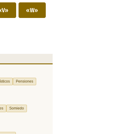
«V»
«W»