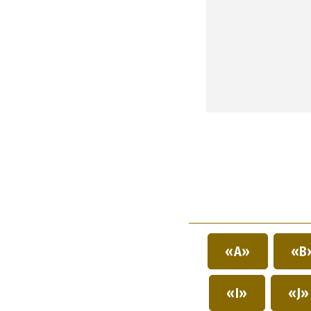
«A»
«B
«I»
«J