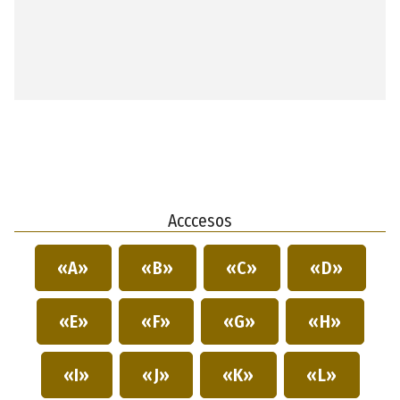
Acccesos
«A»
«B»
«C»
«D»
«E»
«F»
«G»
«H»
«I»
«J»
«K»
«L»