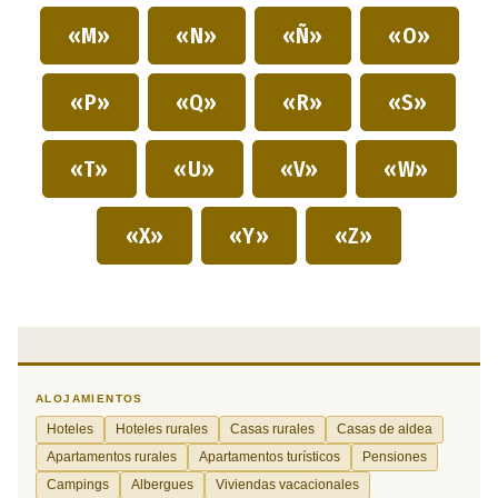
«M»
«N»
«Ñ»
«O»
«P»
«Q»
«R»
«S»
«T»
«U»
«V»
«W»
«X»
«Y»
«Z»