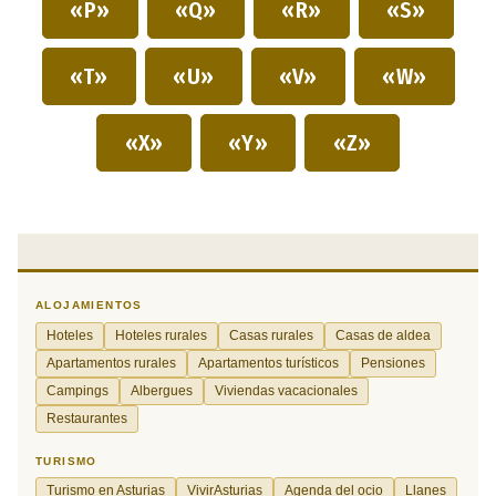
«P»
«Q»
«R»
«S»
«T»
«U»
«V»
«W»
«X»
«Y»
«Z»