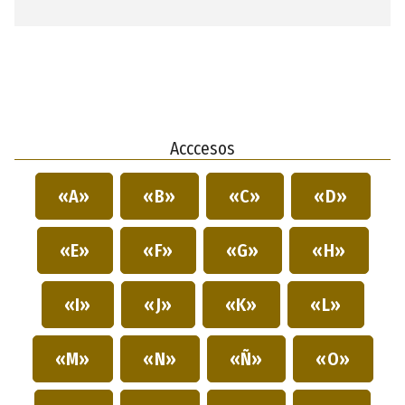
Acccesos
«A»
«B»
«C»
«D»
«E»
«F»
«G»
«H»
«I»
«J»
«K»
«L»
«M»
«N»
«Ñ»
«O»