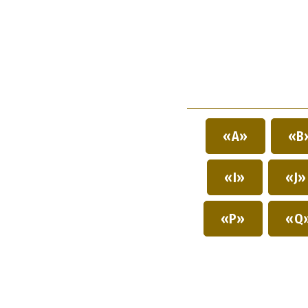
«A»
«B
«I»
«J
«P»
«Q