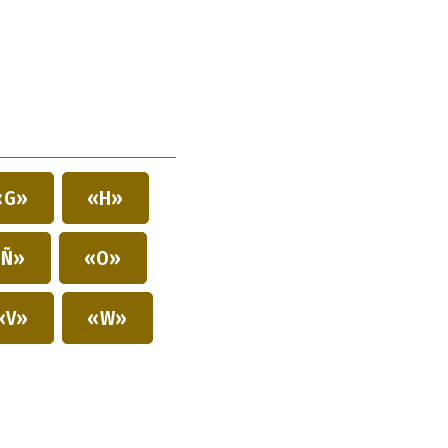
«G»
«H»
Ñ»
«O»
«V»
«W»