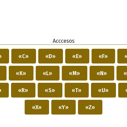
Acccesos
»
«C»
«D»
«E»
«F»
»
«K»
«L»
«M»
«N»
«
»
«R»
«S»
«T»
«U»
«X»
«Y»
«Z»