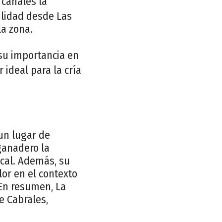
 canales la
bilidad desde Las
la zona.
 su importancia en
 ideal para la cría
 un lugar de
ganadero la
cal. Además, su
lor en el contexto
 En resumen, La
e Cabrales,