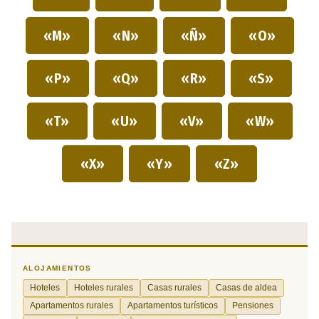
«M»
«N»
«Ñ»
«O»
«P»
«Q»
«R»
«S»
«T»
«U»
«V»
«W»
«X»
«Y»
«Z»