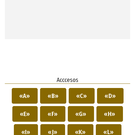
Acccesos
«A»
«B»
«C»
«D»
«E»
«F»
«G»
«H»
«I»
«J»
«K»
«L»