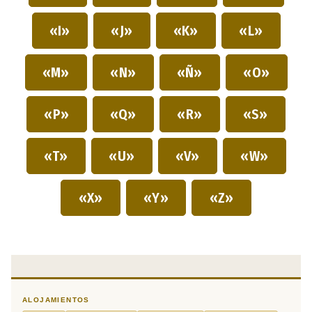
«I»
«J»
«K»
«L»
«M»
«N»
«Ñ»
«O»
«P»
«Q»
«R»
«S»
«T»
«U»
«V»
«W»
«X»
«Y»
«Z»