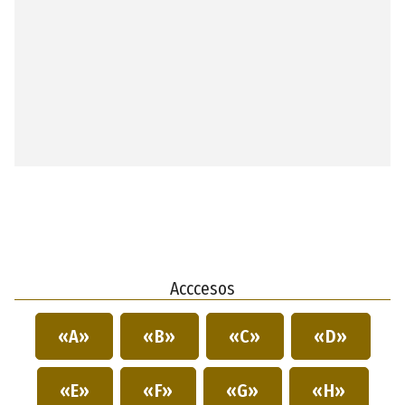
Acccesos
«A»
«B»
«C»
«D»
«E»
«F»
«G»
«H»