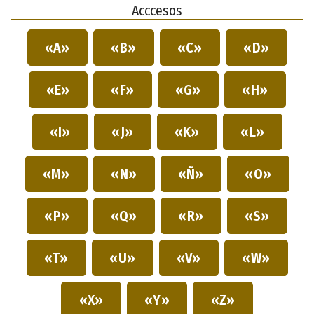
Acccesos
«A»
«B»
«C»
«D»
«E»
«F»
«G»
«H»
«I»
«J»
«K»
«L»
«M»
«N»
«Ñ»
«O»
«P»
«Q»
«R»
«S»
«T»
«U»
«V»
«W»
«X»
«Y»
«Z»