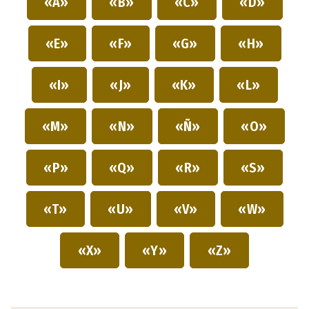
«A»
«B»
«C»
«D»
«E»
«F»
«G»
«H»
«I»
«J»
«K»
«L»
«M»
«N»
«Ñ»
«O»
«P»
«Q»
«R»
«S»
«T»
«U»
«V»
«W»
«X»
«Y»
«Z»