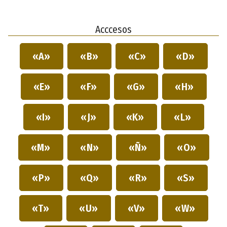
Acccesos
«A»
«B»
«C»
«D»
«E»
«F»
«G»
«H»
«I»
«J»
«K»
«L»
«M»
«N»
«Ñ»
«O»
«P»
«Q»
«R»
«S»
«T»
«U»
«V»
«W»