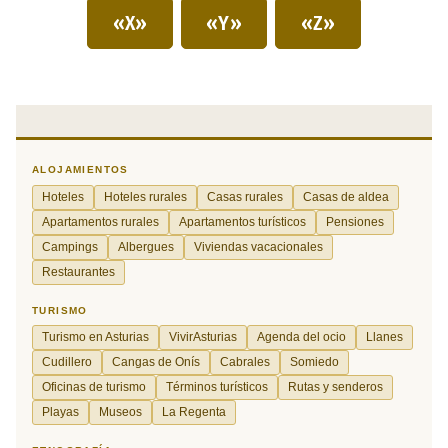
«X»
«Y»
«Z»