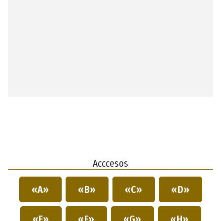
Acccesos
«A»
«B»
«C»
«D»
«E»
«F»
«G»
«H»