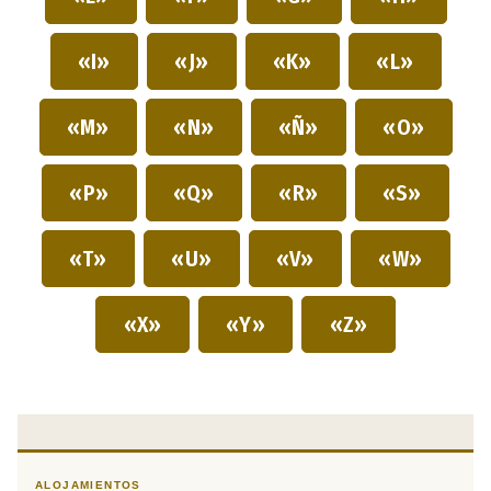
«I»
«J»
«K»
«L»
«M»
«N»
«Ñ»
«O»
«P»
«Q»
«R»
«S»
«T»
«U»
«V»
«W»
«X»
«Y»
«Z»