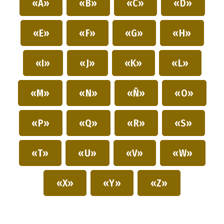
«A»
«B»
«C»
«D»
«E»
«F»
«G»
«H»
«I»
«J»
«K»
«L»
«M»
«N»
«Ñ»
«O»
«P»
«Q»
«R»
«S»
«T»
«U»
«V»
«W»
«X»
«Y»
«Z»