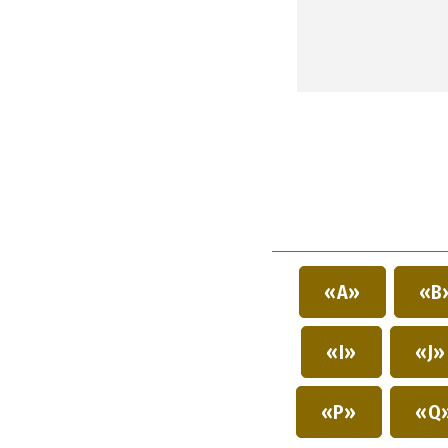
«A»
«B
«I»
«J
«P»
«Q