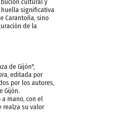
bución cultural y
huella significativa
de Carantoña, sino
guración de la
za de Gijón",
bra, editada por
os por los autores,
e Gijón.
 a mano, con el
 realza su valor