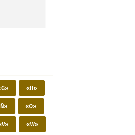
«G»
«H»
Ñ»
«O»
«V»
«W»