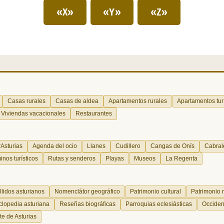
«X»
«Y»
«Z»