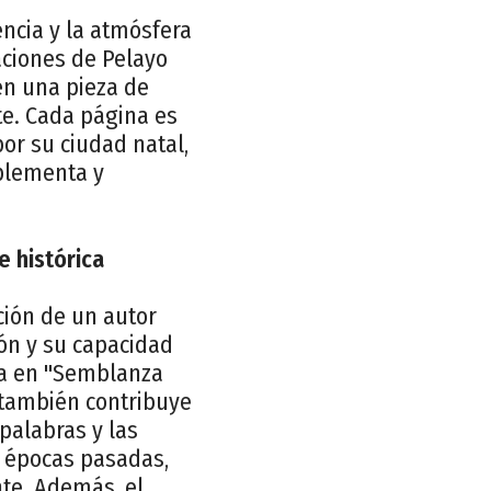
encia y la atmósfera
aciones de Pelayo
en una pieza de
te. Cada página es
or su ciudad natal,
plementa y
e histórica
ión de un autor
jón y su capacidad
ada en "Semblanza
e también contribuye
 palabras y las
e épocas pasadas,
te. Además, el