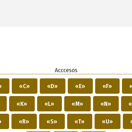
Acccesos
»
«C»
«D»
«E»
«F»
»
«K»
«L»
«M»
«N»
«
»
«R»
«S»
«T»
«U»