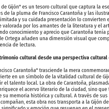
 de Gijón" es un tesoro cultural que captura la es
és de la pluma de Francisco Carantoña y las ilustr
limitada y su cuidada presentación lo convierten 
 valorada por los amantes de la literatura y el ar
undo conocimiento y aprecio que Carantoña tenía p
s de Ortega añaden una dimensión visual que com
encia de lectura.
rimonio cultural desde una perspectiva cultural 
ncisco Carantoña" trasciende la mera conmemorac
vierte en un símbolo de la vitalidad cultural de Gi
rir el talento local. La obra de Carantoña, plasm
enriquece el acervo literario de la ciudad, sino qu
e su memoria histórica y cultural. A través de sus
compañan, esta obra nos transporta a la Gijón d
 significado y emoción que resuenan en el presen