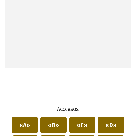
Acccesos
«A»
«B»
«C»
«D»