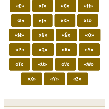
«E»
«F»
«G»
«H»
«I»
«J»
«K»
«L»
«M»
«N»
«Ñ»
«O»
«P»
«Q»
«R»
«S»
«T»
«U»
«V»
«W»
«X»
«Y»
«Z»