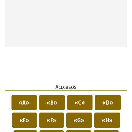
Acccesos
«A»
«B»
«C»
«D»
«E»
«F»
«G»
«H»