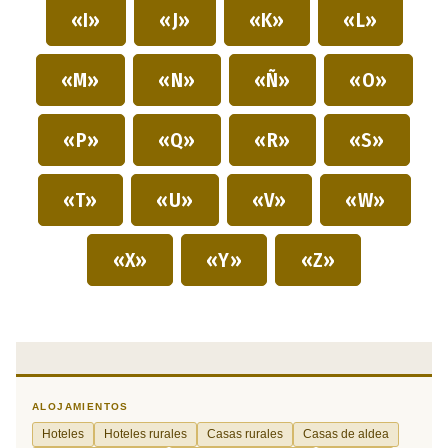
«I»
«J»
«K»
«L»
«M»
«N»
«Ñ»
«O»
«P»
«Q»
«R»
«S»
«T»
«U»
«V»
«W»
«X»
«Y»
«Z»