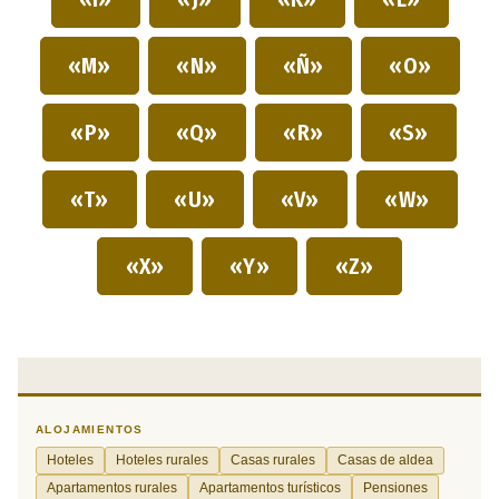
«M»
«N»
«Ñ»
«O»
«P»
«Q»
«R»
«S»
«T»
«U»
«V»
«W»
«X»
«Y»
«Z»