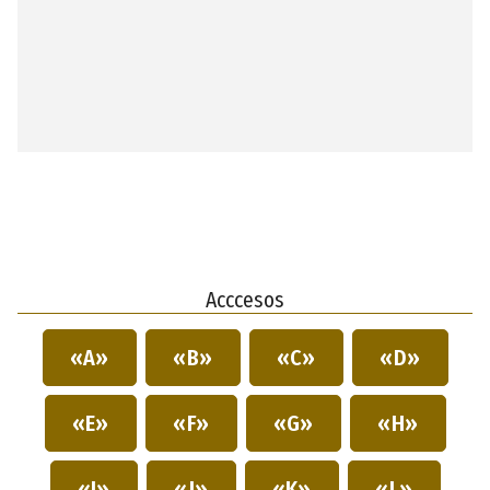
Acccesos
«A»
«B»
«C»
«D»
«E»
«F»
«G»
«H»
«I»
«J»
«K»
«L»