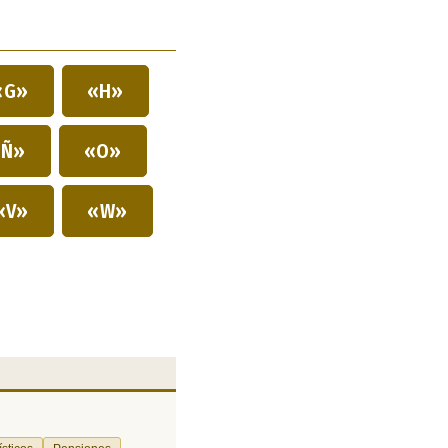
«G»
«H»
Ñ»
«O»
«V»
«W»