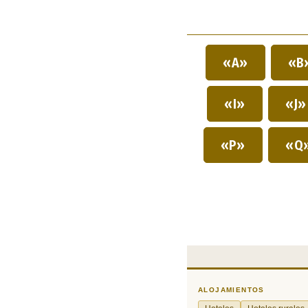
«A»
«B
«I»
«J
«P»
«Q