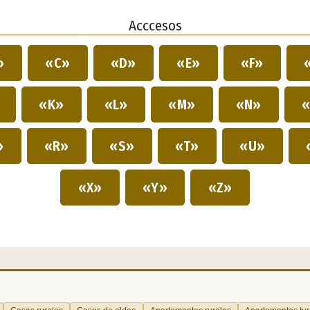
Acccesos
»
«C»
«D»
«E»
«F»
»
«K»
«L»
«M»
«N»
«
»
«R»
«S»
«T»
«U»
«X»
«Y»
«Z»