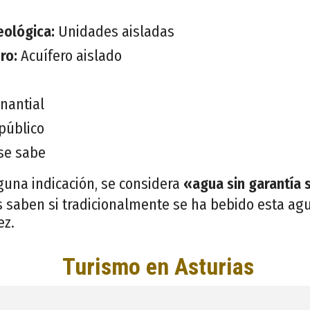
eológica:
Unidades aisladas
ero:
Acuífero aislado
nantial
público
se sabe
guna indicación, se considera
«agua sin garantía 
 saben si tradicionalmente se ha bebido esta agu
ez.