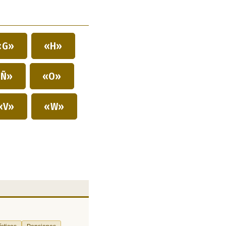
«G»
«H»
Ñ»
«O»
«V»
«W»