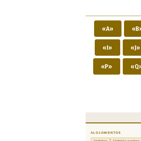
«A»
«B
«I»
«J
«P»
«Q