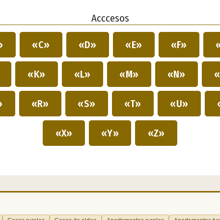
Acccesos
»
«C»
«D»
«E»
«F»
»
«K»
«L»
«M»
«N»
«
»
«R»
«S»
«T»
«U»
«X»
«Y»
«Z»