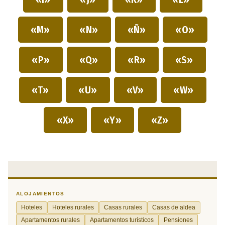
«M»
«N»
«Ñ»
«O»
«P»
«Q»
«R»
«S»
«T»
«U»
«V»
«W»
«X»
«Y»
«Z»