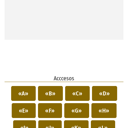
Acccesos
«A»
«B»
«C»
«D»
«E»
«F»
«G»
«H»
«I»
«J»
«K»
«L»