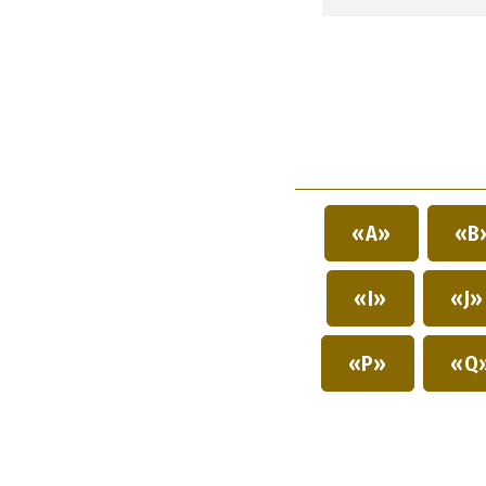
«A»
«B
«I»
«J
«P»
«Q