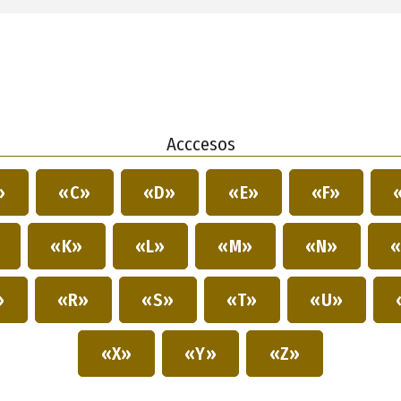
Acccesos
»
«C»
«D»
«E»
«F»
»
«K»
«L»
«M»
«N»
«
»
«R»
«S»
«T»
«U»
«X»
«Y»
«Z»