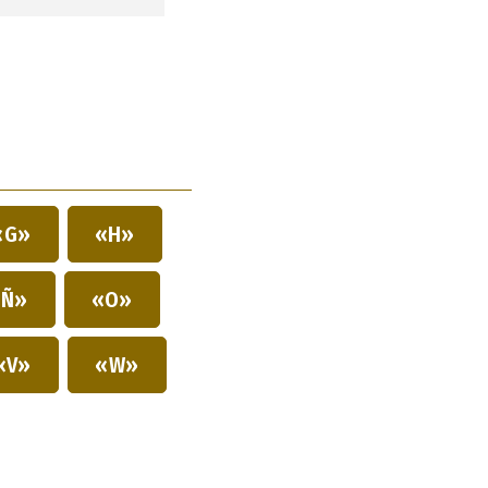
«G»
«H»
Ñ»
«O»
«V»
«W»