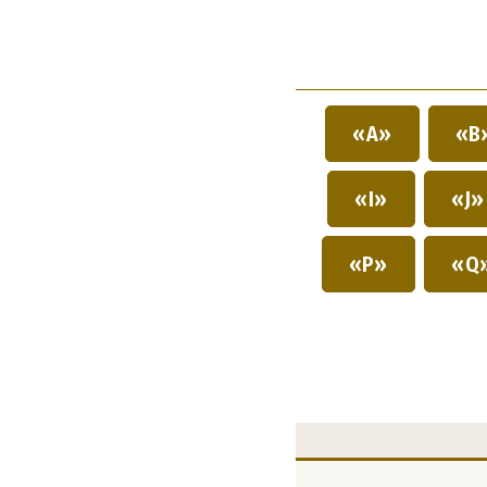
«A»
«B
«I»
«J
«P»
«Q