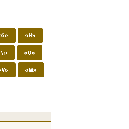
«G»
«H»
Ñ»
«O»
«V»
«W»