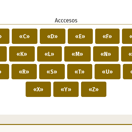
Acccesos
»
«C»
«D»
«E»
«F»
»
«K»
«L»
«M»
«N»
«
»
«R»
«S»
«T»
«U»
«X»
«Y»
«Z»