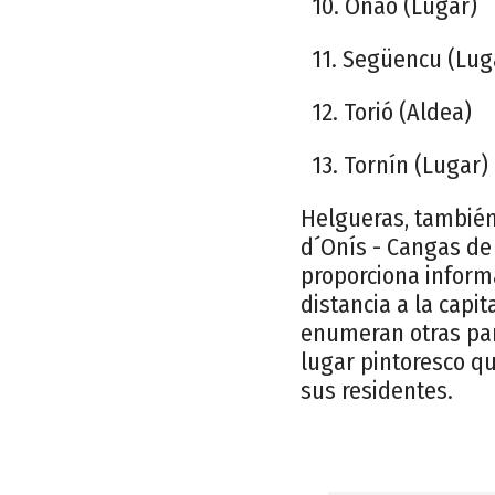
10. Onao (Lugar)
11. Següencu (Lug
12. Torió (Aldea)
13. Tornín (Lugar)
Helgueras, también
d´Onís - Cangas de
proporciona inform
distancia a la capi
enumeran otras par
lugar pintoresco q
sus residentes.