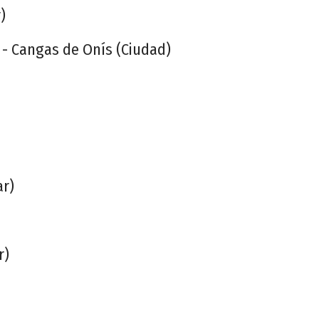
)
- Cangas de Onís (Ciudad)
ar)
r)