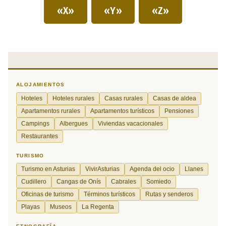
«X»
«Y»
«Z»