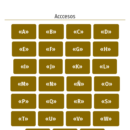
Acccesos
«A»
«B»
«C»
«D»
«E»
«F»
«G»
«H»
«I»
«J»
«K»
«L»
«M»
«N»
«Ñ»
«O»
«P»
«Q»
«R»
«S»
«T»
«U»
«V»
«W»