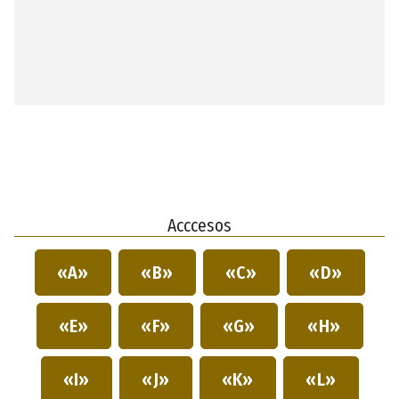
Acccesos
«A»
«B»
«C»
«D»
«E»
«F»
«G»
«H»
«I»
«J»
«K»
«L»