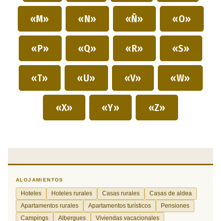
«M»
«N»
«Ñ»
«O»
«P»
«Q»
«R»
«S»
«T»
«U»
«V»
«W»
«X»
«Y»
«Z»