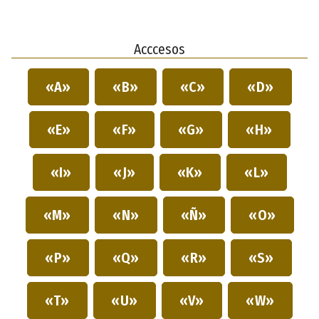
Acccesos
«A»
«B»
«C»
«D»
«E»
«F»
«G»
«H»
«I»
«J»
«K»
«L»
«M»
«N»
«Ñ»
«O»
«P»
«Q»
«R»
«S»
«T»
«U»
«V»
«W»