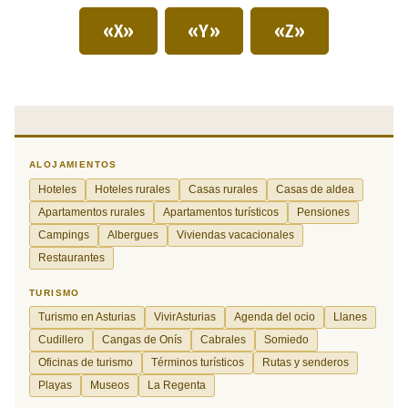
«X»
«Y»
«Z»