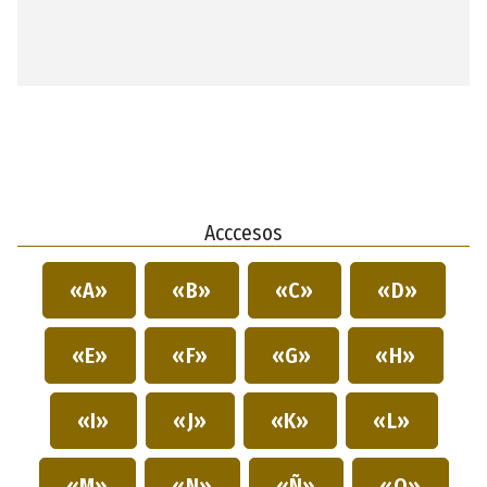
Acccesos
«A»
«B»
«C»
«D»
«E»
«F»
«G»
«H»
«I»
«J»
«K»
«L»
«M»
«N»
«Ñ»
«O»