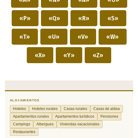
«P»
«Q»
«R»
«S»
«T»
«U»
«V»
«W»
«X»
«Y»
«Z»