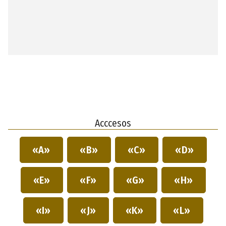
Acccesos
«A»
«B»
«C»
«D»
«E»
«F»
«G»
«H»
«I»
«J»
«K»
«L»