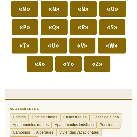
«M»
«N»
«Ñ»
«O»
«P»
«Q»
«R»
«S»
«T»
«U»
«V»
«W»
«X»
«Y»
«Z»