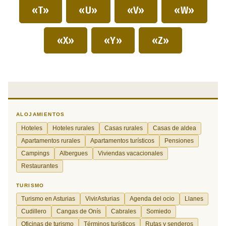
«T»
«U»
«V»
«W»
«X»
«Y»
«Z»