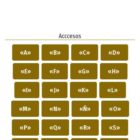
Acccesos
«A»
«B»
«C»
«D»
«E»
«F»
«G»
«H»
«I»
«J»
«K»
«L»
«M»
«N»
«Ñ»
«O»
«P»
«Q»
«R»
«S»