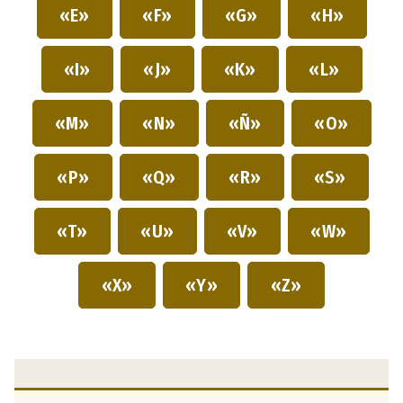
«E»
«F»
«G»
«H»
«I»
«J»
«K»
«L»
«M»
«N»
«Ñ»
«O»
«P»
«Q»
«R»
«S»
«T»
«U»
«V»
«W»
«X»
«Y»
«Z»