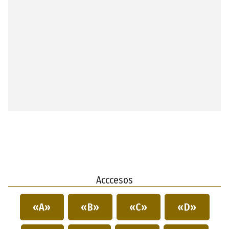
Acccesos
«A»
«B»
«C»
«D»